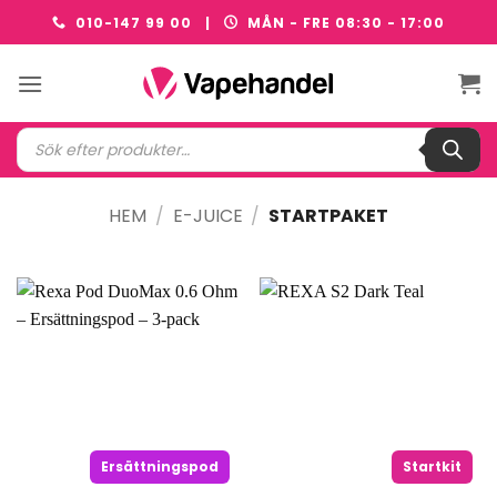
Skip
010-147 99 00 |
MÅN - FRE 08:30 - 17:00
to
content
Produktsökning
HEM
/
E-JUICE
/
STARTPAKET
Ersättningspod
Startkit