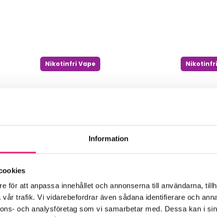
Nikotinfri Vape
Nikotinfr
NIKOTINFRI VAPE
NIKOTINFRI VAPE
NimmBox Grape Ice
NimmBox Kiwi Passion F
Guava
Information
cookies
e för att anpassa innehållet och annonserna till användarna, tillh
vår trafik. Vi vidarebefordrar även sådana identifierare och anna
nnons- och analysföretag som vi samarbetar med. Dessa kan i sin