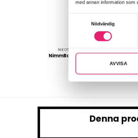
med annan information som du 
Samtyckesval
Nödvändig
Nikotinfri Vape
NIKOTINFRI VAPE
NimmBox Peach Ice
AVVISA
Denna prod