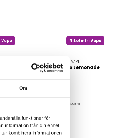
i Vape
Nikotinfri Vape
NIKOTINFRI VAPE
ruit
NimmBox Mango Lemonade
Ice
Om
andahålla funktioner för
n information från din enhet
 tur kombinera informationen