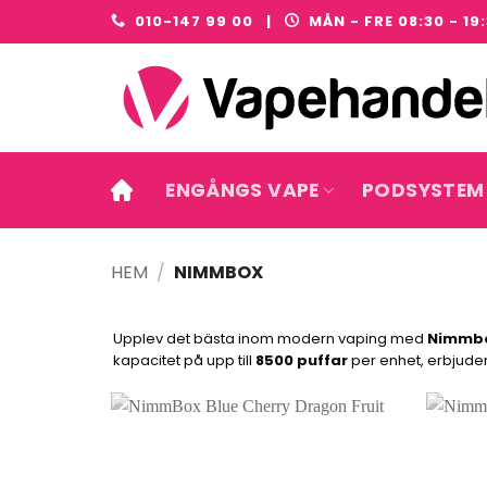
Skip
010-147 99 00 |
MÅN - FRE 08:30 - 19
to
content
ENGÅNGS VAPE
PODSYSTEM
HEM
/
NIMMBOX
Upplev det bästa inom modern vaping med
Nimmb
kapacitet på upp till
8500 puffar
per enhet, erbjuder