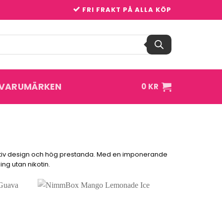
FRI FRAKT PÅ ALLA KÖP
VARUMÄRKEN
0
KR
ativ design och hög prestanda. Med en imponerande
ng utan nikotin.