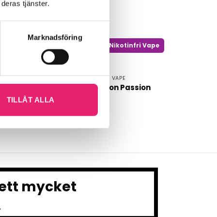
deras tjänster.
Marknadsföring
i Vape
Nikotinfri Vape
NIKOTINFRI VAPE
n Ice
NimmBox Lemon Passion
TILLÅT ALLA
 ett mycket
.