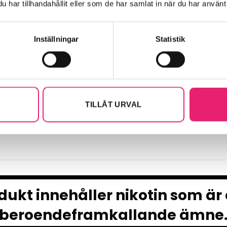
har tillhandahållit eller som de har samlat in när du har använt 
Inställningar
Statistik
Nikotinfri Vape
Nikotinfr
NIKOTINFRI VAPE
NIKOTINFRI VAPE
NimmBox Spearmint
NimmBox Apple Cinnamo
TILLÅT URVAL
ukt innehåller nikotin som är
beroendeframkallande ämne