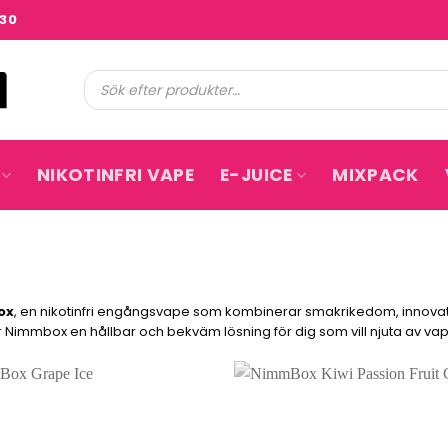
:30
Produktsökning
NIKOTINFRI VAPE
E-JUICE
MIXPACK
ox
, en nikotinfri engångsvape som kombinerar smakrikedom, innov
 Nimmbox en hållbar och bekväm lösning för dig som vill njuta av vapi