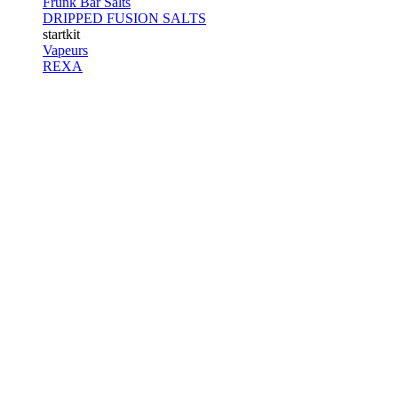
Frunk Bar Salts
DRIPPED FUSION SALTS
startkit
Vapeurs
REXA