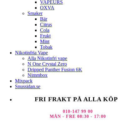
VAPEURS
OXVA
Smaker
Bär
Citrus
Cola
Frukt
Mint
Tobak
Nikotinfria Vape
Alla Nikotinfri vape
N One Crystal Zero
Dripped Panther Fusion 6K
Nimmbox
Mixpack
Snussidan.se
FRI FRAKT PÅ ALLA KÖP
010-147 99 00
MÅN - FRE 08:30 - 17:00