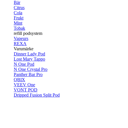
Bär
Citrus
Cola
Frukt
Mint
Tobak
refill podsystem
Vapeurs
REXA
Varumärke
Dinner Lady Pod
Lost Mary Tappo
N One Pod
N One Crystal Pro
Panther Bar Pro
QBIX
VEEV One
VONT POD
Dripped Fusion Split Pod