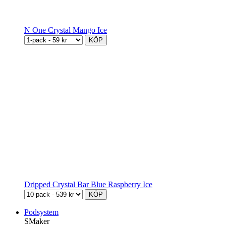
N One Crystal Mango Ice
KÖP
Dripped Crystal Bar Blue Raspberry Ice
KÖP
Podsystem
SMaker