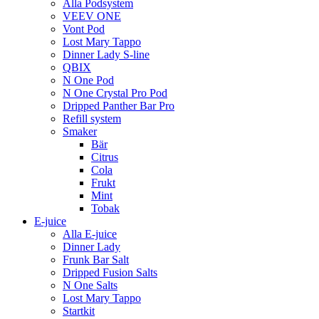
Alla Podsystem
VEEV ONE
Vont Pod
Lost Mary Tappo
Dinner Lady S-line
QBIX
N One Pod
N One Crystal Pro Pod
Dripped Panther Bar Pro
Refill system
Smaker
Bär
Citrus
Cola
Frukt
Mint
Tobak
E-juice
Alla E-juice
Dinner Lady
Frunk Bar Salt
Dripped Fusion Salts
N One Salts
Lost Mary Tappo
Startkit