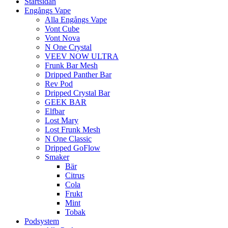
Startsidan
Engångs Vape
Alla Engångs Vape
Vont Cube
Vont Nova
N One Crystal
VEEV NOW ULTRA
Frunk Bar Mesh
Dripped Panther Bar
Rev Pod
Dripped Crystal Bar
GEEK BAR
Elfbar
Lost Mary
Lost Frunk Mesh
N One Classic
Dripped GoFlow
Smaker
Bär
Citrus
Cola
Frukt
Mint
Tobak
Podsystem