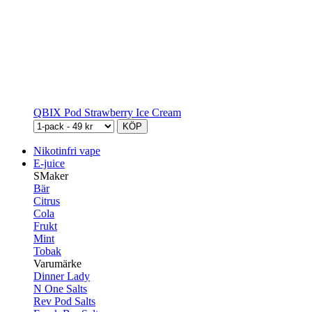
QBIX Pod Strawberry Ice Cream
KÖP
Nikotinfri vape
E-juice
SMaker
Bär
Citrus
Cola
Frukt
Mint
Tobak
Varumärke
Dinner Lady
N One Salts
Rev Pod Salts