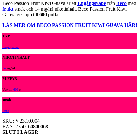
Beco Passion Fruit Kiwi Guava är ett
Engångsvape
från
Beco
med
frukt
smak och 14 mg/ml nikotinhalt. Beco Passion Fruit Kiwi
Guava ger upp till
600
puffar.
LÄS MER OM BECO PASSION FRUIT KIWI GUAVA HÄR!
TYP
Engångsvape
NIKOTINHALT
14
mg/ml
PUFFAR
Upp till
600
st
smak
Frukt
SKU: V.23.10.004
EAN: 7350160800068
SLUT I LAGER