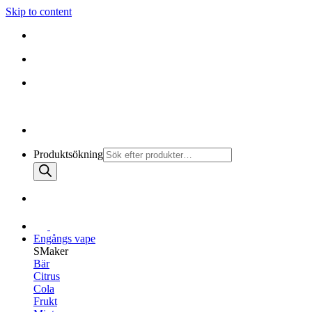
Skip to content
010-147 99 00 |
MÅN - FRE 08:30 - 19:30
FRI FRAKT PÅ ALLA KÖP
010-147 99 00 |
MÅN - FRE 08:30 - 17:00
Produktsökning
Engångs vape
SMaker
Bär
Citrus
Cola
Frukt