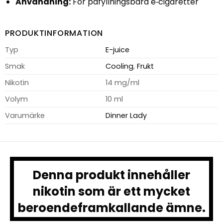
Användning:
För påfyllningsbara e‑cigaretter
PRODUKTINFORMATION
Typ
E-juice
Smak
Cooling
,
Frukt
Nikotin
14 mg/ml
Volym
10 ml
Varumärke
Dinner Lady
Denna produkt innehåller
nikotin som är ett mycket
beroendeframkallande ämne.