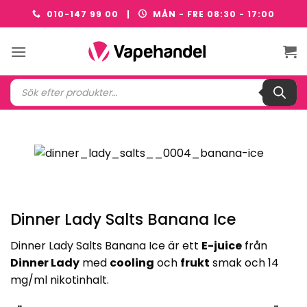
Skip
010-147 99 00 |
MÅN - FRE 08:30 - 17:00
to
content
Produktsökning
Dinner Lady Salts Banana Ice
Dinner Lady Salts Banana Ice är ett
E-juice
från
Dinner Lady
med
cooling
och
frukt
smak och 14
mg/ml nikotinhalt.