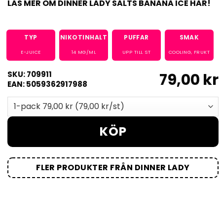
LÄS MER OM DINNER LADY SALTS BANANA ICE HÄR!
TYP
NIKOTINHALT
PUFFAR
SMAK
E-JUICE
14
MG/ML
UPP TILL ST
COOLING
,
FRUKT
SKU: 709911
79,00 kr
EAN: 5059362917988
KÖP
FLER PRODUKTER FRÅN DINNER LADY