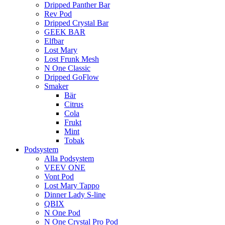
Dripped Panther Bar
Rev Pod
Dripped Crystal Bar
GEEK BAR
Elfbar
Lost Mary
Lost Frunk Mesh
N One Classic
Dripped GoFlow
Smaker
Bär
Citrus
Cola
Frukt
Mint
Tobak
Podsystem
Alla Podsystem
VEEV ONE
Vont Pod
Lost Mary Tappo
Dinner Lady S-line
QBIX
N One Pod
N One Crystal Pro Pod