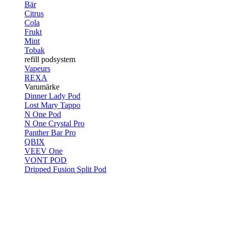
Bär
Citrus
Cola
Frukt
Mint
Tobak
refill podsystem
Vapeurs
REXA
Varumärke
Dinner Lady Pod
Lost Mary Tappo
N One Pod
N One Crystal Pro
Panther Bar Pro
QBIX
VEEV One
VONT POD
Dripped Fusion Split Pod