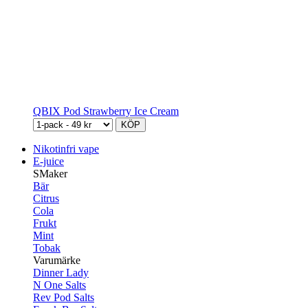
QBIX Pod Strawberry Ice Cream
KÖP
Nikotinfri vape
E-juice
SMaker
Bär
Citrus
Cola
Frukt
Mint
Tobak
Varumärke
Dinner Lady
N One Salts
Rev Pod Salts