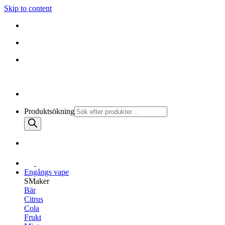
Skip to content
010-147 99 00 |
MÅN - FRE 08:30 - 19:30
FRI FRAKT PÅ ALLA KÖP
010-147 99 00 |
MÅN - FRE 08:30 - 17:00
Produktsökning
Engångs vape
SMaker
Bär
Citrus
Cola
Frukt