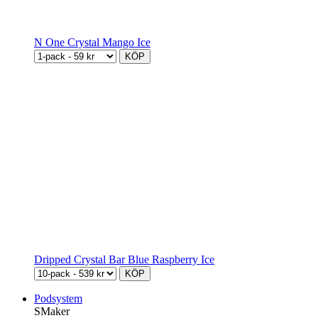
N One Crystal Mango Ice
KÖP
Dripped Crystal Bar Blue Raspberry Ice
KÖP
Podsystem
SMaker