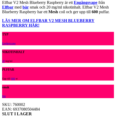
Elfbar V2 Mesh Blueberry Raspberry är ett
Engångsvape
från
Elfbar
med
bär
smak och 20 mg/ml nikotinhalt. Elfbar V2 Mesh
Blueberry Raspberry har ett
Mesh
coil och ger upp till
600
puffar.
LÄS MER OM ELFBAR V2 MESH BLUEBERRY
RASPBERRY HÄR!
TYP
Engångsvape
NIKOTINHALT
20
mg/ml
PUFFAR
Upp till
600
st
smak
Bär
SKU: 760002
EAN: 6937080504484
SLUT I LAGER