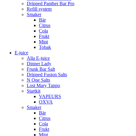
Dripped Panther Bar Pro
Refill system
Smaker
Bär
Citrus
Cola
Frukt
Mint
Tobak
E-juice
Alla E-juice
Dinner Lady
Frunk Bar Salt
Dripped Fusion Salts
N One Salts
Lost Mary Tappo
Startkit
VAPEURS
OXVA
Smaker
Bär
Citrus
Cola
Frukt
Mint