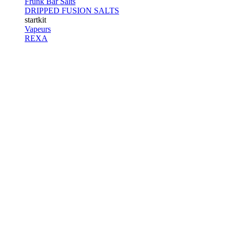
Frunk Bar Salts
DRIPPED FUSION SALTS
startkit
Vapeurs
REXA