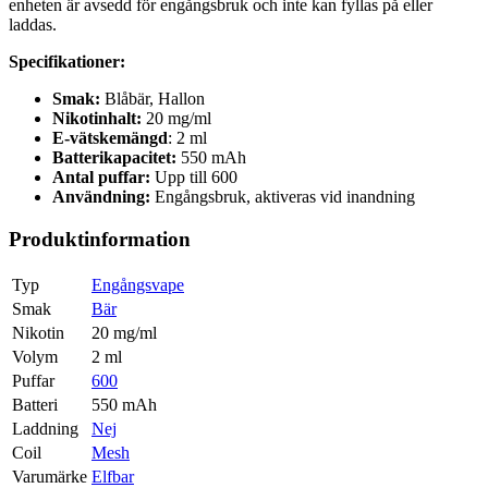
enheten är avsedd för engångsbruk och inte kan fyllas på eller
laddas.
Specifikationer:
Smak:
Blåbär, Hallon
Nikotinhalt:
20 mg/ml
E-vätskemängd
: 2 ml
Batterikapacitet:
550 mAh
Antal puffar:
Upp till 600
Användning:
Engångsbruk, aktiveras vid inandning
Produktinformation
Typ
Engångsvape
Smak
Bär
Nikotin
20 mg/ml
Volym
2 ml
Puffar
600
Batteri
550 mAh
Laddning
Nej
Coil
Mesh
Varumärke
Elfbar