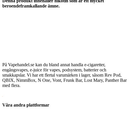
Denna produkt innehåller nikotin som är ett mycket
beroendeframkallande ämne.
På Vapehandel.se kan du bland annat handla e-cigaretter,
engångsvapes, e-juice för vapes, podsystem, batterier och
smakkapslar. Vi har ett flertal varumärken i lager, såsom Rev Pod,
QBIX, NimmBox, N One, Vont, Frunk Bar, Lost Mary, Panther Bar
med flera.
Våra andra plattformar