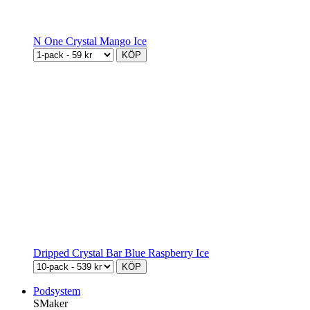
N One Crystal Mango Ice
KÖP
Dripped Crystal Bar Blue Raspberry Ice
KÖP
Podsystem
SMaker