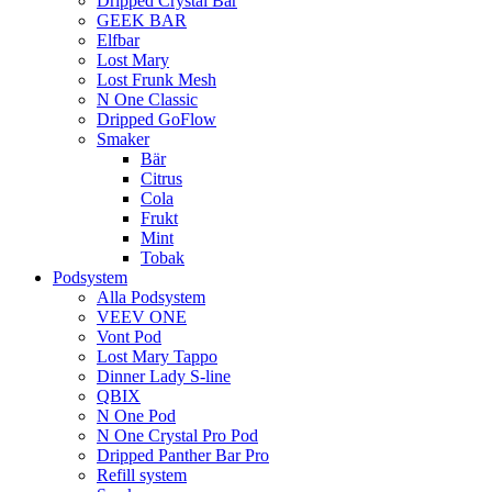
Dripped Crystal Bar
GEEK BAR
Elfbar
Lost Mary
Lost Frunk Mesh
N One Classic
Dripped GoFlow
Smaker
Bär
Citrus
Cola
Frukt
Mint
Tobak
Podsystem
Alla Podsystem
VEEV ONE
Vont Pod
Lost Mary Tappo
Dinner Lady S-line
QBIX
N One Pod
N One Crystal Pro Pod
Dripped Panther Bar Pro
Refill system