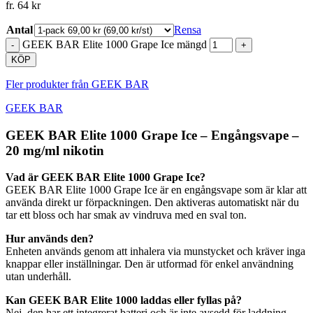
fr.
64
kr
Antal
Rensa
GEEK BAR Elite 1000 Grape Ice mängd
KÖP
Fler produkter från GEEK BAR
GEEK BAR
GEEK BAR Elite 1000 Grape Ice – Engångsvape –
20 mg/ml nikotin
Vad är GEEK BAR Elite 1000 Grape Ice?
GEEK BAR Elite 1000 Grape Ice är en engångsvape som är klar att
använda direkt ur förpackningen. Den aktiveras automatiskt när du
tar ett bloss och har smak av vindruva med en sval ton.
Hur används den?
Enheten används genom att inhalera via munstycket och kräver inga
knappar eller inställningar. Den är utformad för enkel användning
utan underhåll.
Kan GEEK BAR Elite 1000 laddas eller fyllas på?
Nej, den har ett integrerat batteri och är inte avsedd för laddning