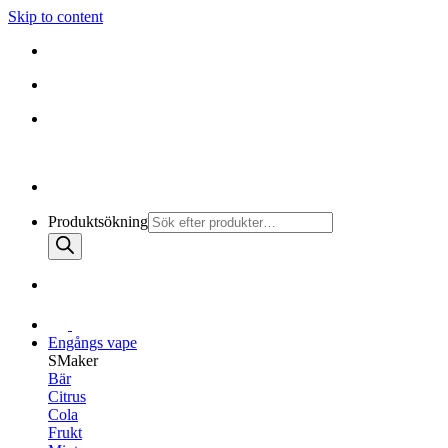
Skip to content
010-147 99 00 |
MÅN - FRE 08:30 - 19:30
FRI FRAKT PÅ ALLA KÖP
010-147 99 00 |
MÅN - FRE 08:30 - 17:00
Produktsökning
Engångs vape
SMaker
Bär
Citrus
Cola
Frukt