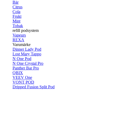
Bär
Citrus
Cola
Frukt
Mint
Tobak
refill podsystem
Vapeurs
REXA
Varumärke
Dinner Lady Pod
Lost Mary Tappo
N One Pod
N One Crystal Pro
Panther Bar Pro
QBIX
VEEV One
VONT POD
Dripped Fusion Split Pod