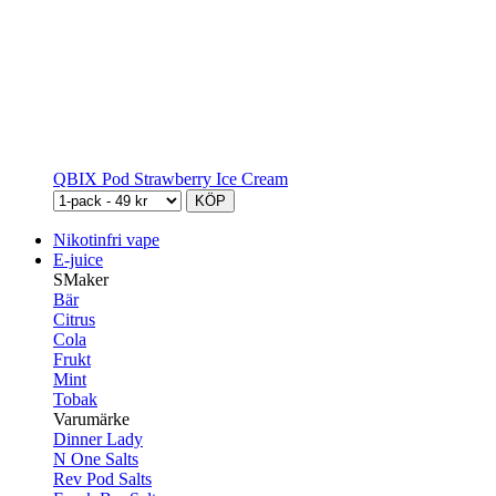
QBIX Pod Strawberry Ice Cream
KÖP
Nikotinfri vape
E-juice
SMaker
Bär
Citrus
Cola
Frukt
Mint
Tobak
Varumärke
Dinner Lady
N One Salts
Rev Pod Salts