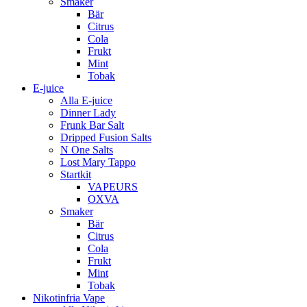
Smaker
Bär
Citrus
Cola
Frukt
Mint
Tobak
E-juice
Alla E-juice
Dinner Lady
Frunk Bar Salt
Dripped Fusion Salts
N One Salts
Lost Mary Tappo
Startkit
VAPEURS
OXVA
Smaker
Bär
Citrus
Cola
Frukt
Mint
Tobak
Nikotinfria Vape