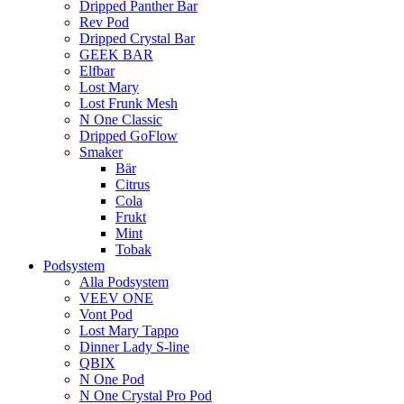
Dripped Panther Bar
Rev Pod
Dripped Crystal Bar
GEEK BAR
Elfbar
Lost Mary
Lost Frunk Mesh
N One Classic
Dripped GoFlow
Smaker
Bär
Citrus
Cola
Frukt
Mint
Tobak
Podsystem
Alla Podsystem
VEEV ONE
Vont Pod
Lost Mary Tappo
Dinner Lady S-line
QBIX
N One Pod
N One Crystal Pro Pod