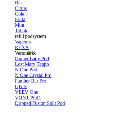
Bär
Citrus
Cola
Frukt
Mint
Tobak
refill podsystem
Vapeurs
REXA
Varumärke
Dinner Lady Pod
Lost Mary Tappo
N One Pod
N One Crystal Pro
Panther Bar Pro
QBIX
VEEV One
VONT POD
Dripped Fusion Split Pod