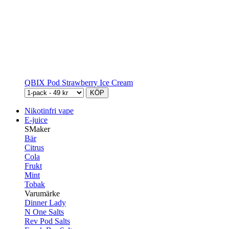
QBIX Pod Strawberry Ice Cream
KÖP
Nikotinfri vape
E-juice
SMaker
Bär
Citrus
Cola
Frukt
Mint
Tobak
Varumärke
Dinner Lady
N One Salts
Rev Pod Salts