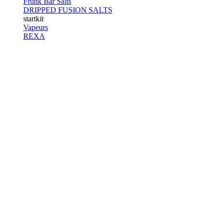
Frunk Bar Salts
DRIPPED FUSION SALTS
startkit
Vapeurs
REXA