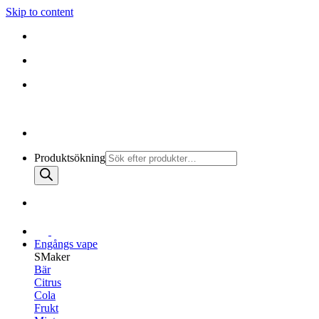
Skip to content
010-147 99 00 |
MÅN - FRE 08:30 - 19:30
FRI FRAKT PÅ ALLA KÖP
010-147 99 00 |
MÅN - FRE 08:30 - 17:00
Produktsökning
Engångs vape
SMaker
Bär
Citrus
Cola
Frukt