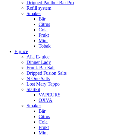
Dripped Panther Bar Pro
Refill system
Smaker
Bär
Citrus
Cola
Frukt
Mint
Tobak
E-juice
Alla E-juice
Dinner Lady
Frunk Bar Salt
Dripped Fusion Salts
N One Salts
Lost Mary Tappo
Startkit
VAPEURS
OXVA
Smaker
Bär
Citrus
Cola
Frukt
Mint