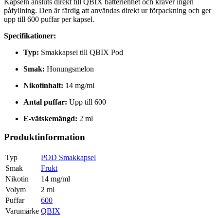
Kapseln ansluts direkt till QBIX batterienhet och kräver ingen
påfyllning. Den är färdig att användas direkt ur förpackning och ger
upp till 600 puffar per kapsel.
Specifikationer:
Typ:
Smakkapsel till QBIX Pod
Smak:
Honungsmelon
Nikotinhalt:
14 mg/ml
Antal puffar:
Upp till 600
E-vätskemängd:
2 ml
Produktinformation
Typ
POD Smakkapsel
Smak
Frukt
Nikotin
14 mg/ml
Volym
2 ml
Puffar
600
Varumärke
QBIX