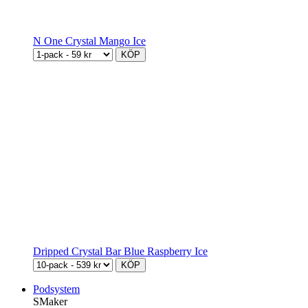
N One Crystal Mango Ice
KÖP
Dripped Crystal Bar Blue Raspberry Ice
KÖP
Podsystem
SMaker