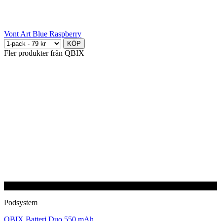
Vont Art Blue Raspberry
KÖP
Fler produkter från QBIX
Batteri
Podsystem
QBIX Batteri Duo 550 mAh