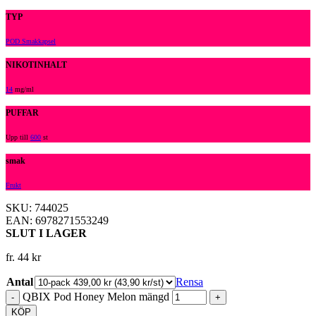
TYP
POD Smakkapsel
NIKOTINHALT
14
mg/ml
PUFFAR
Upp till
600
st
smak
Frukt
SKU: 744025
EAN: 6978271553249
SLUT I LAGER
fr.
44
kr
Antal
Rensa
QBIX Pod Honey Melon mängd
KÖP