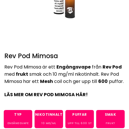
Rev Pod Mimosa
Rev Pod Mimosa är ett
Engångsvape
från
Rev Pod
med
frukt
smak och 10 mg/ml nikotinhalt. Rev Pod
Mimosa har ett
Mesh
coil och ger upp till
600
puffar.
LÄS MER OM REV POD MIMOSA HÄR!
TYP
NIKOTINHALT
PUFFAR
SMAK
ENGÅNGSVAPE
10
MG/ML
UPP TILL
600
ST
FRUKT