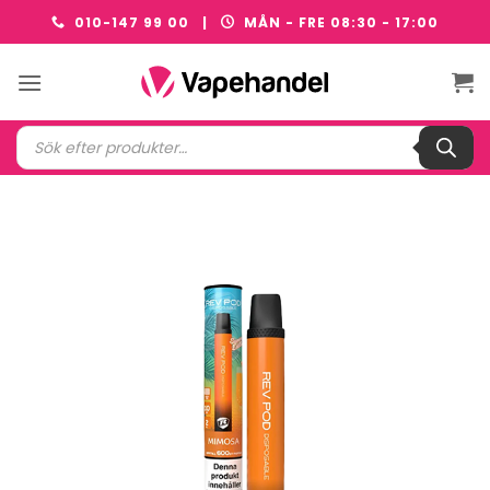
Skip
010-147 99 00 |
MÅN - FRE 08:30 - 17:00
to
content
Produktsökning