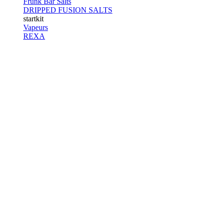
Frunk Bar Salts
DRIPPED FUSION SALTS
startkit
Vapeurs
REXA