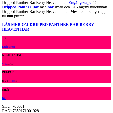
Dripped Panther Bar Berry Heaven är ett
Engångsvape
från
Dripped Panther Bar
med
bär
smak och 14.5 mg/ml nikotinhalt.
Dripped Panther Bar Berry Heaven har ett
Mesh
coil och ger upp
till
800
puffar.
LÄS MER OM DRIPPED PANTHER BAR BERRY
HEAVEN HÄR!
TYP
Engångsvape
NIKOTINHALT
14,5
mg/ml
PUFFAR
Upp till
800
st
smak
Bär
SKU: 705001
EAN: 7350171001928