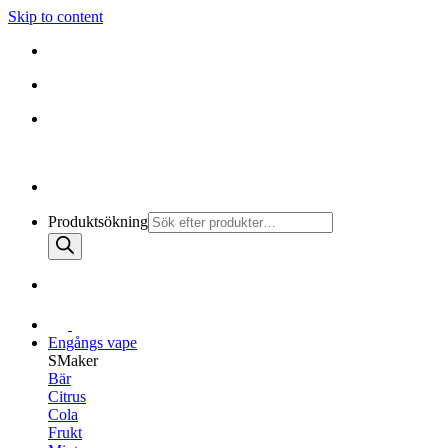
Skip to content
010-147 99 00 |
MÅN - FRE 08:30 - 19:30
FRI FRAKT PÅ ALLA KÖP
010-147 99 00 |
MÅN - FRE 08:30 - 17:00
Produktsökning
Engångs vape
SMaker
Bär
Citrus
Cola
Frukt