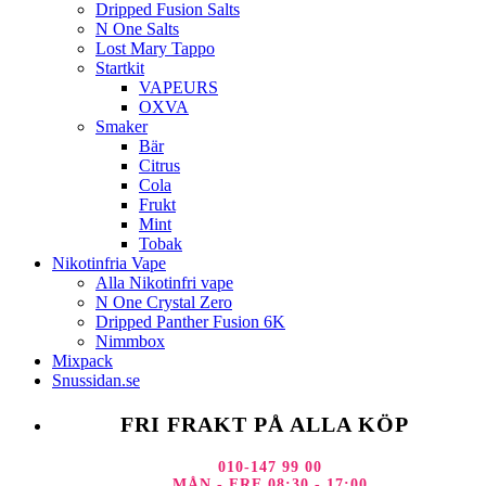
Dripped Fusion Salts
N One Salts
Lost Mary Tappo
Startkit
VAPEURS
OXVA
Smaker
Bär
Citrus
Cola
Frukt
Mint
Tobak
Nikotinfria Vape
Alla Nikotinfri vape
N One Crystal Zero
Dripped Panther Fusion 6K
Nimmbox
Mixpack
Snussidan.se
FRI FRAKT PÅ ALLA KÖP
010-147 99 00
MÅN - FRE 08:30 - 17:00