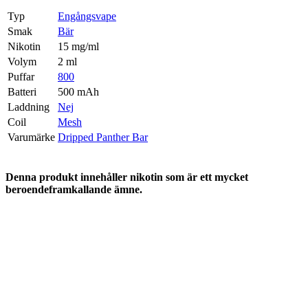
Typ
Engångsvape
Smak
Bär
Nikotin
15 mg/ml
Volym
2 ml
Puffar
800
Batteri
500 mAh
Laddning
Nej
Coil
Mesh
Varumärke
Dripped Panther Bar
Denna produkt innehåller nikotin som är ett mycket
beroendeframkallande ämne.