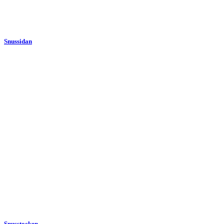
Snussidan
Snusstocken