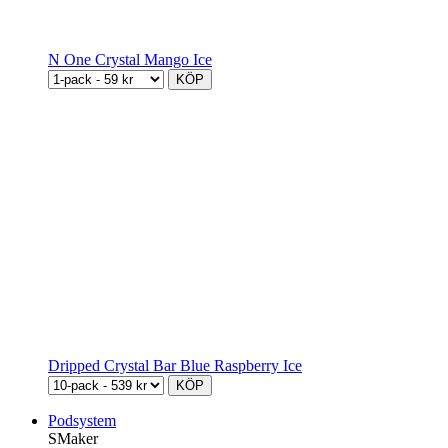
N One Crystal Mango Ice
KÖP
Dripped Crystal Bar Blue Raspberry Ice
KÖP
Podsystem
SMaker