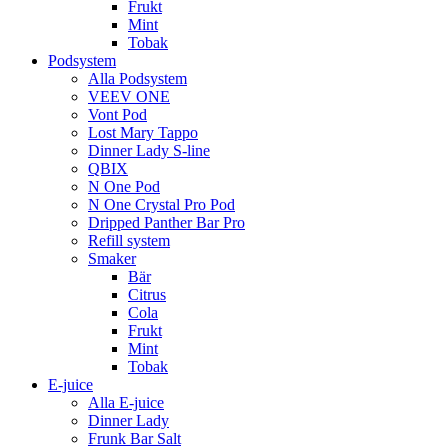
Frukt
Mint
Tobak
Podsystem
Alla Podsystem
VEEV ONE
Vont Pod
Lost Mary Tappo
Dinner Lady S-line
QBIX
N One Pod
N One Crystal Pro Pod
Dripped Panther Bar Pro
Refill system
Smaker
Bär
Citrus
Cola
Frukt
Mint
Tobak
E-juice
Alla E-juice
Dinner Lady
Frunk Bar Salt