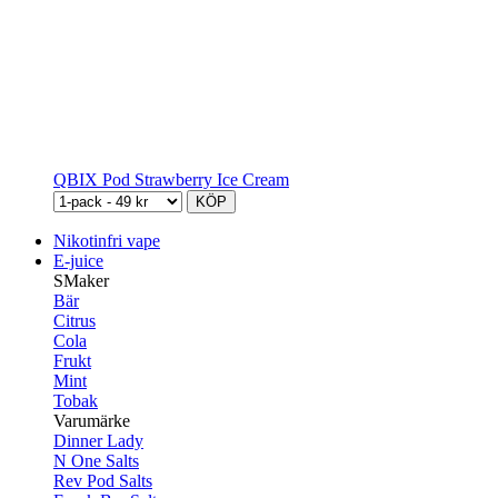
QBIX Pod Strawberry Ice Cream
KÖP
Nikotinfri vape
E-juice
SMaker
Bär
Citrus
Cola
Frukt
Mint
Tobak
Varumärke
Dinner Lady
N One Salts
Rev Pod Salts