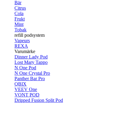
Bär
Citrus
Cola
Frukt
Mint
Tobak
refill podsystem
Vapeurs
REXA
Varumärke
Dinner Lady Pod
Lost Mary Tappo
N One Pod
N One Crystal Pro
Panther Bar Pro
QBIX
VEEV One
VONT POD
Dripped Fusion Split Pod