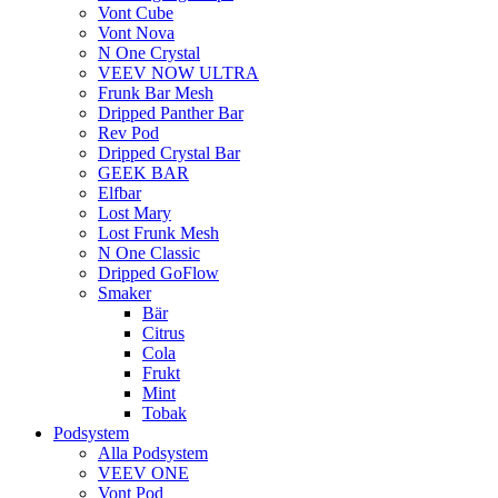
Vont Cube
Vont Nova
N One Crystal
VEEV NOW ULTRA
Frunk Bar Mesh
Dripped Panther Bar
Rev Pod
Dripped Crystal Bar
GEEK BAR
Elfbar
Lost Mary
Lost Frunk Mesh
N One Classic
Dripped GoFlow
Smaker
Bär
Citrus
Cola
Frukt
Mint
Tobak
Podsystem
Alla Podsystem
VEEV ONE
Vont Pod