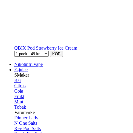
QBIX Pod Strawberry Ice Cream
KÖP
Nikotinfri vape
E-juice
SMaker
Bär
Citrus
Cola
Frukt
Mint
Tobak
Varumärke
Dinner Lady
N One Salts
Rev Pod Salts