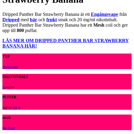
Dripped Panther Bar Strawberry Banana är ett
Engångsvape
från
Dripped
med
bär
och
frukt
smak och 20 mg/ml nikotinhalt.
Dripped Panther Bar Strawberry Banana har ett
Mesh
coil och ger
upp till
800
puffar.
LÄS MER OM DRIPPED PANTHER BAR STRAWBERRY
BANANA HÄR!
TYP
Engångsvape
NIKOTINHALT
20
mg/ml
PUFFAR
Upp till
800
st
smak
Bär
,
Frukt