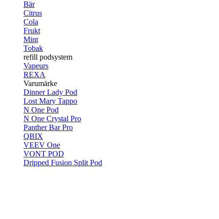
Bär
Citrus
Cola
Frukt
Mint
Tobak
refill podsystem
Vapeurs
REXA
Varumärke
Dinner Lady Pod
Lost Mary Tappo
N One Pod
N One Crystal Pro
Panther Bar Pro
QBIX
VEEV One
VONT POD
Dripped Fusion Split Pod