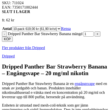
SKU: 711024
EAN: 7350171002444
SLUT I LAGER
fr.
62
kr
Antal
Rensa
Dripped Panther Bar Strawberry Banana mängd
KÖP
Fler produkter från Dripped
Dripped
Dripped Panther Bar Strawberry Banana
– Engångsvape – 20 mg/ml nikotin
Dripped Panther Bar Strawberry Banana är en
engångsvape
med en
smak av jordgubb och banan. Produkten innehåller
nikotinsaltbaserad e-vätska med en koncentration på 20 mg/ml och
levererar upp till 800 puffar, beroende på användning.
Enheten är utrustad med mesh-coil-teknik som ger jämn
uppvärmning och stabil ångproduktion. Den är inte uppladdningsbar