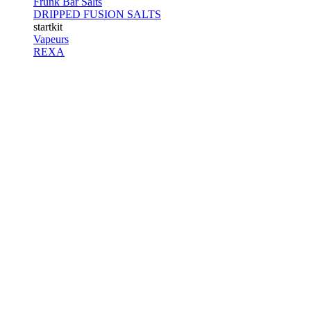
Frunk Bar Salts
DRIPPED FUSION SALTS
startkit
Vapeurs
REXA