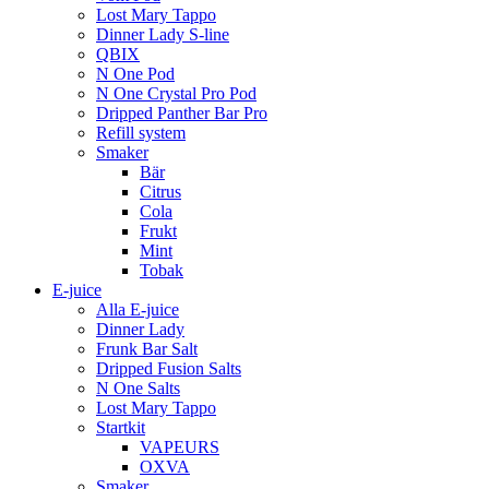
Lost Mary Tappo
Dinner Lady S-line
QBIX
N One Pod
N One Crystal Pro Pod
Dripped Panther Bar Pro
Refill system
Smaker
Bär
Citrus
Cola
Frukt
Mint
Tobak
E-juice
Alla E-juice
Dinner Lady
Frunk Bar Salt
Dripped Fusion Salts
N One Salts
Lost Mary Tappo
Startkit
VAPEURS
OXVA
Smaker