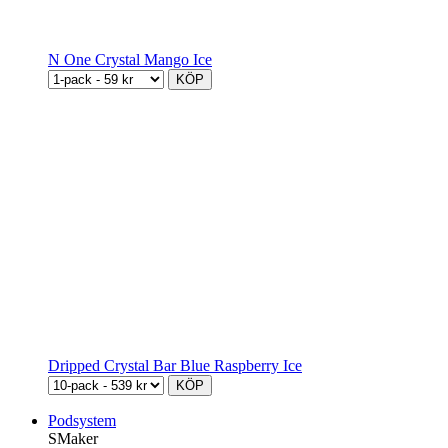
N One Crystal Mango Ice
KÖP
Dripped Crystal Bar Blue Raspberry Ice
KÖP
Podsystem
SMaker