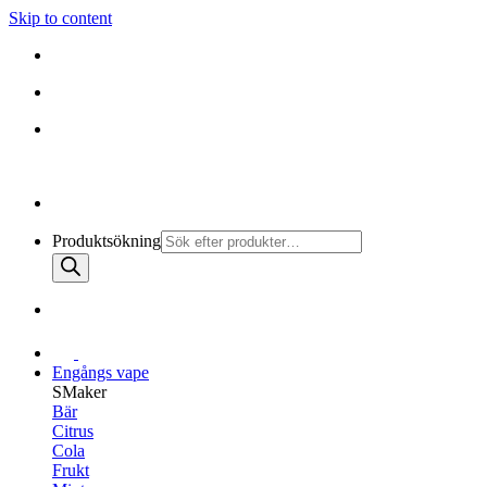
Skip to content
010-147 99 00 |
MÅN - FRE 08:30 - 19:30
FRI FRAKT PÅ ALLA KÖP
010-147 99 00 |
MÅN - FRE 08:30 - 17:00
Produktsökning
Engångs vape
SMaker
Bär
Citrus
Cola
Frukt