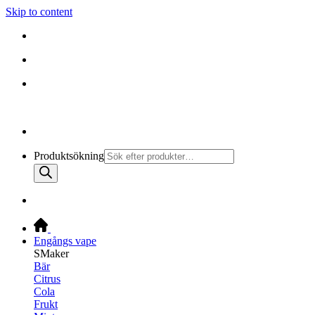
Skip to content
010-147 99 00 |
MÅN - FRE 08:30 - 19:30
FRI FRAKT PÅ ALLA KÖP
Produktsökning
Engångs vape
SMaker
Bär
Citrus
Cola
Frukt