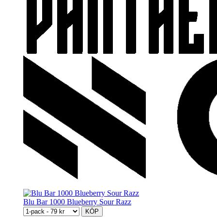
Blu Bar 1000 Blueberry Sour Razz
KÖP