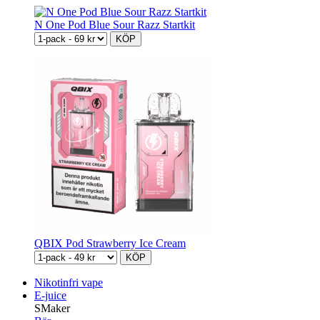
N One Pod Blue Sour Razz Startkit
KÖP
QBIX Pod Strawberry Ice Cream
KÖP
Nikotinfri vape
E-juice
SMaker