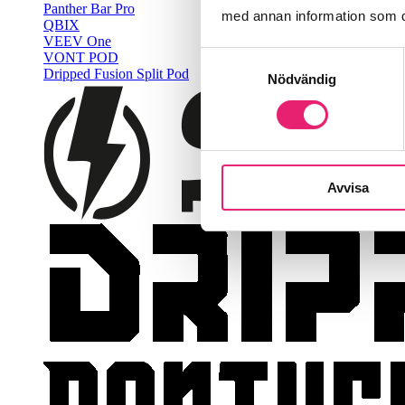
Panther Bar Pro
med annan information som du 
QBIX
VEEV One
VONT POD
Samtyckesval
Dripped Fusion Split Pod
Nödvändig
Avvisa