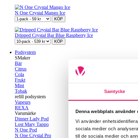
N One Crystal Mango Ice
KÖP
Dripped Crystal Bar Blue Raspberry Ice
KÖP
Podsystem
SMaker
Bär
Citrus
Cola
Frukt
Mint
Tobak
Samtycke
refill podsystem
Vapeurs
REXA
Denna webbplats använder 
Varumärke
Dinner Lady Pod
Vi använder enhetsidentifierar
Lost Mary Tappo
sociala medier och analysera 
N One Pod
N One Crystal Pro
till de sociala medier och a