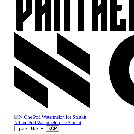
N One Pod Watermelon Ice Startkit
KÖP