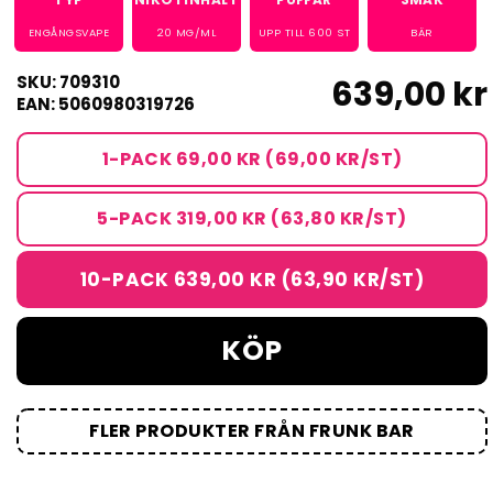
ENGÅNGSVAPE
20
MG/ML
UPP TILL
600
ST
BÄR
SKU: 709310
639,00 kr
EAN: 5060980319726
1-PACK 69,00 KR (69,00 KR/ST)
5-PACK 319,00 KR (63,80 KR/ST)
10-PACK 639,00 KR (63,90 KR/ST)
KÖP
FLER PRODUKTER FRÅN FRUNK BAR