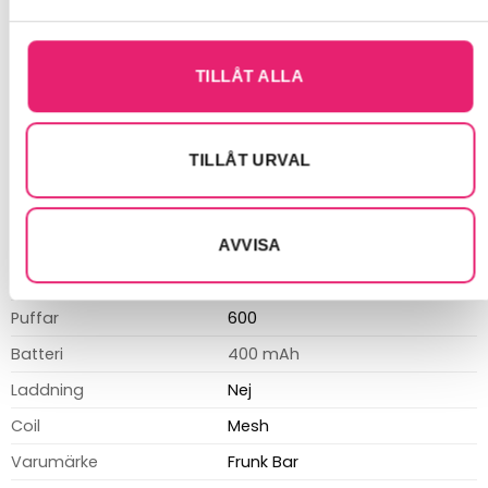
Antal puffar:
Upp till 600
Användning:
Engångsbruk, aktiveras vid inandning
TILLÅT ALLA
PRODUKTINFORMATION
TILLÅT URVAL
Typ
Engångsvape
Smak
Bär
Nikotin
20 mg/ml
AVVISA
Volym
2 ml
Puffar
600
Batteri
400 mAh
Laddning
Nej
Coil
Mesh
Varumärke
Frunk Bar