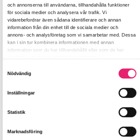
Behöver Frunk Bar laddas eller fyllas på?
och annonserna till användarna, tillhandahålla funktioner
Nej, Frunk Bar behöver varken laddas eller fyllas på.
för sociala medier och analysera vår trafik. Vi
Den används tills e-vätskan eller det integrerade
vidarebefordrar även sådana identifierare och annan
batteriet är förbrukat och kasseras därefter.
information från din enhet till de sociala medier och
annons- och analysföretag som vi samarbetar med. Dessa
Vad innehåller Frunk Bar?
kan i sin tur kombinera informationen med annan
Frunk Bar innehåller e-vätska med nikotinsalt samt
information som du har tillhandahållit eller som de har
aromer för smakprofilen. Innehållet består normalt
samlat in när du har använt deras tjänster.
av en bas med VG (vegetabiliskt glycerin) och PG
Samtyckesval
(propylenglykol) tillsammans med nikotin och
Nödvändig
aromer.
Specifikationer:
Inställningar
Smak:
Jordgubb
Statistik
Nikotinhalt:
20 mg/ml
E-vätskemängd
: 2 ml
Marknadsföring
Batterikapacitet:
400–500 mAh