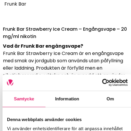
Frunk Bar
Frunk Bar Strawberry Ice Cream – Engångsvape – 20
mg/ml nikotin
Vad är Frunk Bar engångsvape?
Frunk Bar Strawberry Ice Cream är en engångsvape
med smak av jordgubb som används utan påfyllning
eller laddning. Produkten är förfylld men en
nikotinbaserad e-vätska och är avsedd att användas
direkt utan inställningar.
Hur används Frunk Bar?
Samtycke
Information
Om
Enheten aktiveras vid inandning och kräver inga
knappar. Frunk Bar är utformad för konsekvent
funktion från start till slut.
Denna webbplats använder cookies
Vi använder enhetsidentifierare för att anpassa innehållet