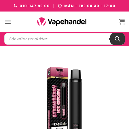
Skip
010-147 99 00 |
MÅN - FRE 08:30 - 17:00
to
content
Produktsökning