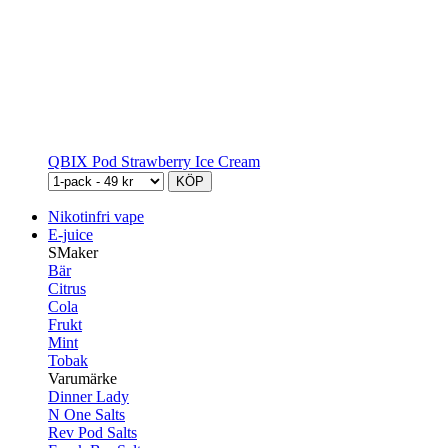
QBIX Pod Strawberry Ice Cream
KÖP
Nikotinfri vape
E-juice
SMaker
Bär
Citrus
Cola
Frukt
Mint
Tobak
Varumärke
Dinner Lady
N One Salts
Rev Pod Salts