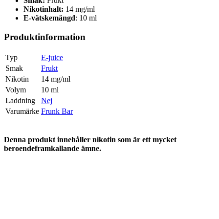
Smak:
Frukt
Nikotinhalt:
14 mg/ml
E-vätskemängd
: 10 ml
Produktinformation
Typ
E-juice
Smak
Frukt
Nikotin
14 mg/ml
Volym
10 ml
Laddning
Nej
Varumärke
Frunk Bar
Denna produkt innehåller nikotin som är ett mycket
beroendeframkallande ämne.