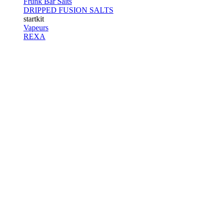
Frunk Bar Salts
DRIPPED FUSION SALTS
startkit
Vapeurs
REXA