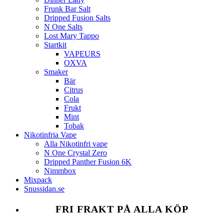
Frunk Bar Salt
Dripped Fusion Salts
N One Salts
Lost Mary Tappo
Startkit
VAPEURS
OXVA
Smaker
Bär
Citrus
Cola
Frukt
Mint
Tobak
Nikotinfria Vape
Alla Nikotinfri vape
N One Crystal Zero
Dripped Panther Fusion 6K
Nimmbox
Mixpack
Snussidan.se
FRI FRAKT PÅ ALLA KÖP