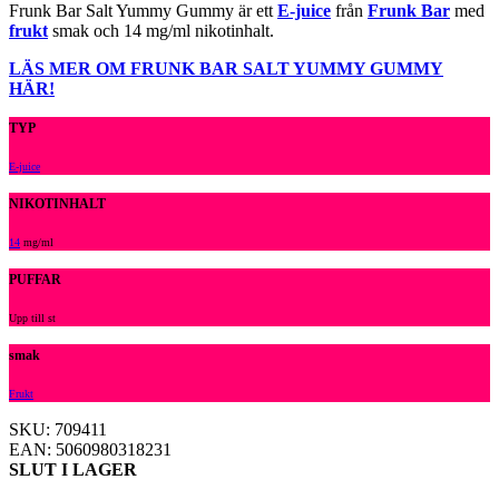
Frunk Bar Salt Yummy Gummy är ett
E-juice
från
Frunk Bar
med
frukt
smak och 14 mg/ml nikotinhalt.
LÄS MER OM FRUNK BAR SALT YUMMY GUMMY
HÄR!
TYP
E-juice
NIKOTINHALT
14
mg/ml
PUFFAR
Upp till st
smak
Frukt
SKU: 709411
EAN: 5060980318231
SLUT I LAGER