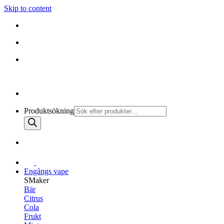
Skip to content
010-147 99 00 |
MÅN - FRE 08:30 - 19:30
FRI FRAKT PÅ ALLA KÖP
010-147 99 00 |
MÅN - FRE 08:30 - 17:00
Produktsökning
Engångs vape
SMaker
Bär
Citrus
Cola
Frukt