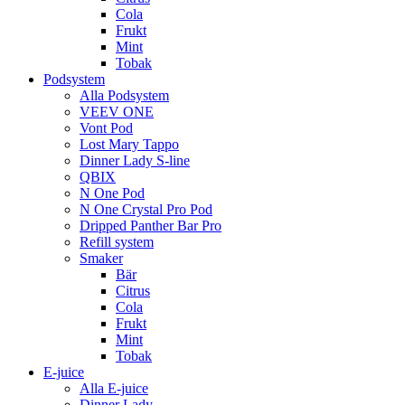
Cola
Frukt
Mint
Tobak
Podsystem
Alla Podsystem
VEEV ONE
Vont Pod
Lost Mary Tappo
Dinner Lady S-line
QBIX
N One Pod
N One Crystal Pro Pod
Dripped Panther Bar Pro
Refill system
Smaker
Bär
Citrus
Cola
Frukt
Mint
Tobak
E-juice
Alla E-juice
Dinner Lady