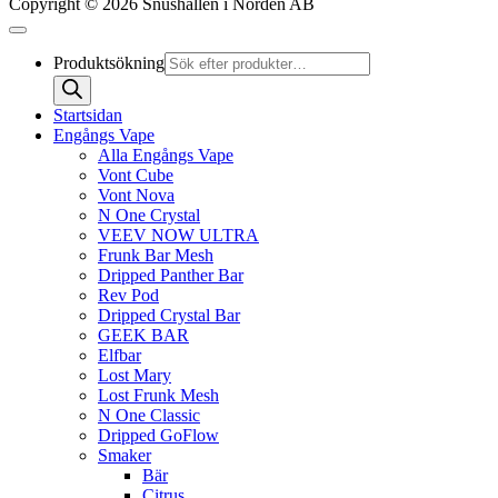
Copyright © 2026 Snushallen i Norden AB
Produktsökning
Startsidan
Engångs Vape
Alla Engångs Vape
Vont Cube
Vont Nova
N One Crystal
VEEV NOW ULTRA
Frunk Bar Mesh
Dripped Panther Bar
Rev Pod
Dripped Crystal Bar
GEEK BAR
Elfbar
Lost Mary
Lost Frunk Mesh
N One Classic
Dripped GoFlow
Smaker
Bär
Citrus