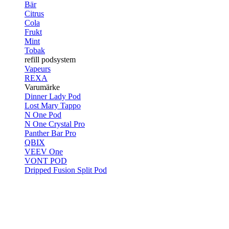
Bär
Citrus
Cola
Frukt
Mint
Tobak
refill podsystem
Vapeurs
REXA
Varumärke
Dinner Lady Pod
Lost Mary Tappo
N One Pod
N One Crystal Pro
Panther Bar Pro
QBIX
VEEV One
VONT POD
Dripped Fusion Split Pod