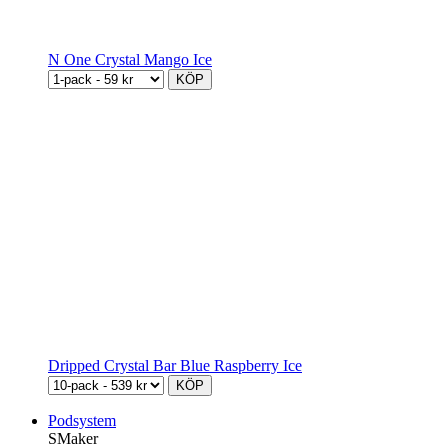
N One Crystal Mango Ice
KÖP
Dripped Crystal Bar Blue Raspberry Ice
KÖP
Podsystem
SMaker