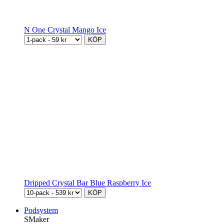
N One Crystal Mango Ice
KÖP
Dripped Crystal Bar Blue Raspberry Ice
KÖP
Podsystem
SMaker