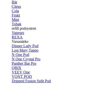
Bär
Citrus
Cola
Frukt
Mint
Tobak
refill podsystem
Vapeurs
REXA
Varumärke
Dinner Lady Pod
Lost Mary Tappo
N One Pod
N One Crystal Pro
Panther Bar Pro
QBIX
VEEV One
VONT POD
Dripped Fusion Split Pod