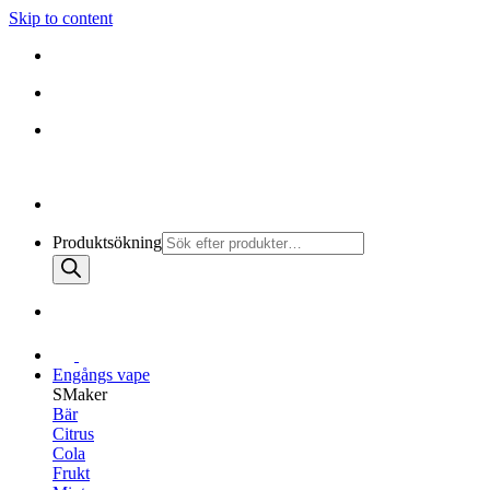
Skip to content
010-147 99 00 |
MÅN - FRE 08:30 - 19:30
FRI FRAKT PÅ ALLA KÖP
Produktsökning
Engångs vape
SMaker
Bär
Citrus
Cola
Frukt