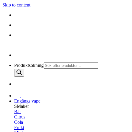
Skip to content
010-147 99 00 |
MÅN - FRE 08:30 - 19:30
FRI FRAKT PÅ ALLA KÖP
Produktsökning
Engångs vape
SMaker
Bär
Citrus
Cola
Frukt