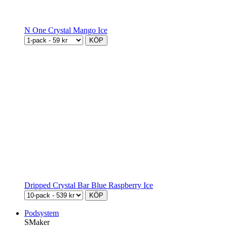
N One Crystal Mango Ice
KÖP
Dripped Crystal Bar Blue Raspberry Ice
KÖP
Podsystem
SMaker