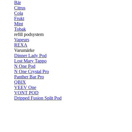
Bär
Citrus
Cola
Frukt
Mint
Tobak
refill podsystem
Vapeurs
REXA
Varumärke
Dinner Lady Pod
Lost Mary Tappo
N One Pod
N One Crystal Pro
Panther Bar Pro
QBIX
VEEV One
VONT POD
Dripped Fusion Split Pod