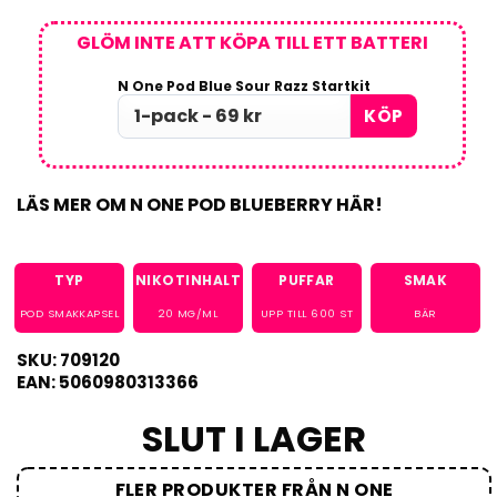
GLÖM INTE ATT KÖPA TILL ETT BATTERI
N One Pod Blue Sour Razz Startkit
KÖP
LÄS MER OM N ONE POD BLUEBERRY HÄR!
TYP
NIKOTINHALT
PUFFAR
SMAK
POD SMAKKAPSEL
20
MG/ML
UPP TILL
600
ST
BÄR
SKU: 709120
EAN: 5060980313366
SLUT I LAGER
FLER PRODUKTER FRÅN N ONE