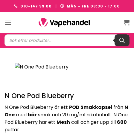
Skip
010-147 99 00 |
MÅN - FRE 08:30 - 17:00
to
content
Produktsökning
N One Pod Blueberry
N One Pod Blueberry är ett
POD Smakkapsel
från
N
One
med
bär
smak och 20 mg/ml nikotinhalt. N One
Pod Blueberry har ett
Mesh
coil och ger upp till
600
puffar.