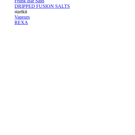
Frunk Bar Salts
DRIPPED FUSION SALTS
startkit
Vapeurs
REXA