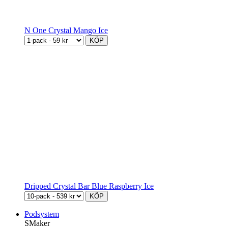
N One Crystal Mango Ice
KÖP
Dripped Crystal Bar Blue Raspberry Ice
KÖP
Podsystem
SMaker