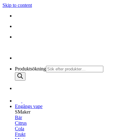
Skip to content
010-147 99 00 |
MÅN - FRE 08:30 - 19:30
FRI FRAKT PÅ ALLA KÖP
010-147 99 00 |
MÅN - FRE 08:30 - 17:00
Produktsökning
Engångs vape
SMaker
Bär
Citrus
Cola
Frukt