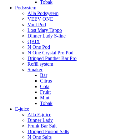
Tobak
Podsystem
Alla Podsystem
VEEV ONE
Vont Pod
Lost Mary Tappo
Dinner Lady S-line
QBIX
N One Pod
N One Crystal Pro Pod
Dripped Panther Bar Pro
Refill system
Smaker
Bär
Citrus
Cola
Frukt
Mint
Tobak
E-juice
Alla E-juice
Dinner Lady
Frunk Bar Salt
Dripped Fusion Salts
N One Salts