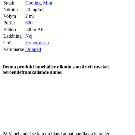
Smak
Cooling
,
Mint
Nikotin
20 mg/ml
Volym
2 ml
Puffar
600
Batteri
500 mAh
Laddning
Nej
Coil
Hyper-mesh
Varumärke
Dripped
Denna produkt innehåller nikotin som är ett mycket
beroendeframkallande ämne.
På Vapehandel.se kan du bland annat handla e-cigaretter,