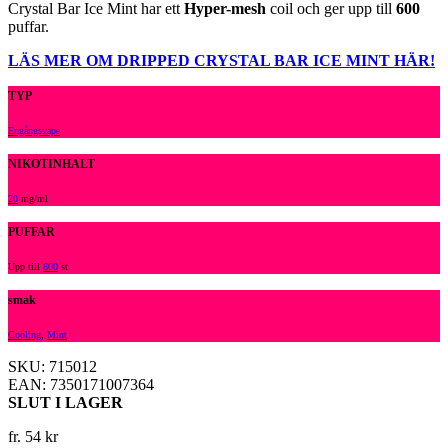
Crystal Bar Ice Mint har ett
Hyper-mesh
coil och ger upp till
600
puffar.
LÄS MER OM DRIPPED CRYSTAL BAR ICE MINT HÄR!
TYP
Engångsvape
NIKOTINHALT
20
mg/ml
PUFFAR
Upp till
600
st
smak
Cooling
,
Mint
SKU: 715012
EAN: 7350171007364
SLUT I LAGER
fr.
54
kr