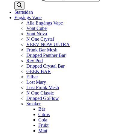
Startsidan
Engångs Vape
Alla Engångs Vape
Vont Cube
Vont Nova
N One Crystal
VEEV NOW ULTRA
Frunk Bar Mesh
Dripped Panther Bar
Rev Pod
Dripped Crystal Bar
GEEK BAR
Elfbar
Lost Mary
Lost Frunk Mesh
N One Classic
Dripped GoFlow
Smaker
Bär
Citrus
Cola
Frukt
Mint