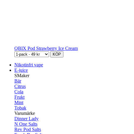
QBIX Pod Strawberry Ice Cream
KÖP
Nikotinfri vape
E-juice
SMaker
Bär
Citrus
Cola
Frukt
Mint
Tobak
Varumärke
Dinner Lady
N One Salts
Rev Pod Salts