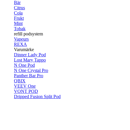
Bär
Citrus
Cola
Frukt
Mint
Tobak
refill podsystem
Vapeurs
REXA
Varumärke
Dinner Lady Pod
Lost Mary Tappo
N One Pod
N One Crystal Pro
Panther Bar Pro
QBIX
VEEV One
VONT POD
Dripped Fusion Split Pod