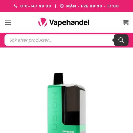
Skip
010-147 99 00 |
MÅN - FRE 08:30 - 17:00
to
content
Produktsökning