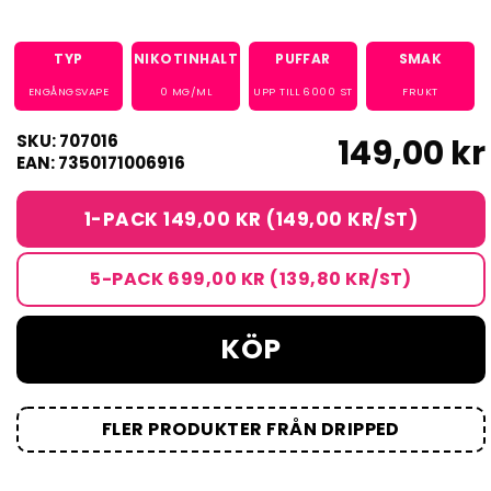
TYP
NIKOTINHALT
PUFFAR
SMAK
ENGÅNGSVAPE
0
MG/ML
UPP TILL
6000
ST
FRUKT
SKU: 707016
149,00 kr
EAN: 7350171006916
1-PACK 149,00 KR (149,00 KR/ST)
5-PACK 699,00 KR (139,80 KR/ST)
KÖP
FLER PRODUKTER FRÅN DRIPPED