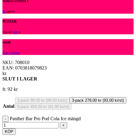
NIKOTINHALT
20
mg/ml
PUFFAR
Upp till
800
st
smak
Cola
,
Cooling
SKU: 708010
EAN: 0703818079823
kr
SLUT I LAGER
fr.
92
kr
1-pack 99,00 kr (99,00 kr/st)
3-pack 279,00 kr (93,00 kr/st)
Antal
5-pack 459,00 kr (91,80 kr/st)
Panther Bar Pro Pod Cola Ice mängd
KÖP