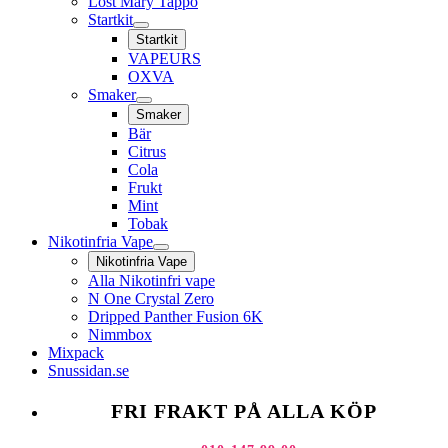
Lost Mary Tappo
Startkit
Startkit
VAPEURS
OXVA
Smaker
Smaker
Bär
Citrus
Cola
Frukt
Mint
Tobak
Nikotinfria Vape
Nikotinfria Vape
Alla Nikotinfri vape
N One Crystal Zero
Dripped Panther Fusion 6K
Nimmbox
Mixpack
Snussidan.se
FRI FRAKT PÅ ALLA KÖP