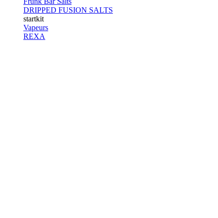
Frunk Bar Salts
DRIPPED FUSION SALTS
startkit
Vapeurs
REXA