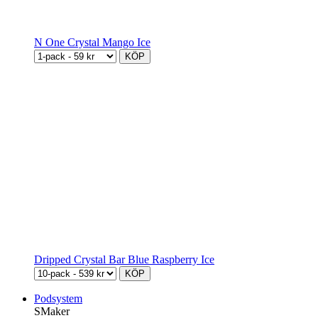
N One Crystal Mango Ice
KÖP
Dripped Crystal Bar Blue Raspberry Ice
KÖP
Podsystem
SMaker