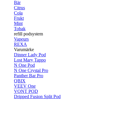
Bär
Citrus
Cola
Frukt
Mint
Tobak
refill podsystem
Vapeurs
REXA
Varumärke
Dinner Lady Pod
Lost Mary Tappo
N One Pod
N One Crystal Pro
Panther Bar Pro
QBIX
VEEV One
VONT POD
Dripped Fusion Split Pod