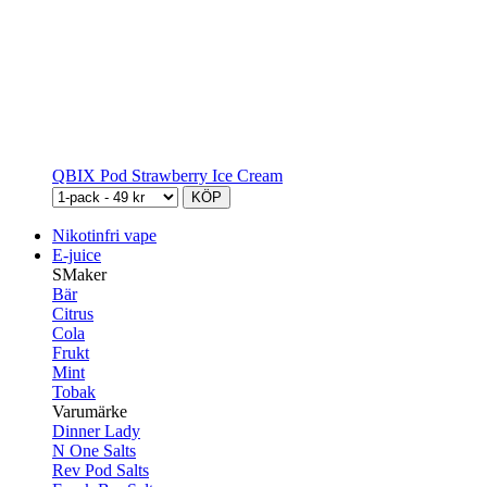
QBIX Pod Strawberry Ice Cream
KÖP
Nikotinfri vape
E-juice
SMaker
Bär
Citrus
Cola
Frukt
Mint
Tobak
Varumärke
Dinner Lady
N One Salts
Rev Pod Salts