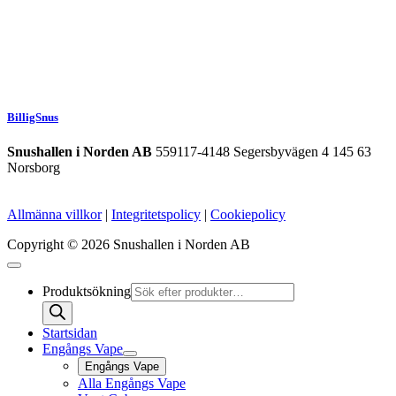
BilligSnus
Snushallen i Norden AB
559117-4148 Segersbyvägen 4 145 63
Norsborg
Allmänna villkor
|
Integritetspolicy
|
Cookiepolicy
Copyright © 2026 Snushallen i Norden AB
Produktsökning
Startsidan
Engångs Vape
Engångs Vape
Alla Engångs Vape