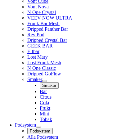
Vont Cube
Vont Nova
N One Crystal
VEEV NOW ULTRA
Frunk Bar Mesh
Dripped Panther Bar
Rev Pod
Dripped Crystal Bar
GEEK BAR
Elfbar
Lost Mary
Lost Frunk Mesh
N One Classic
Dripped GoFlow
Smaker
Smaker
Bär
Citrus
Cola
Frukt
Mint
Tobak
Podsystem
Podsystem
Alla Podsystem