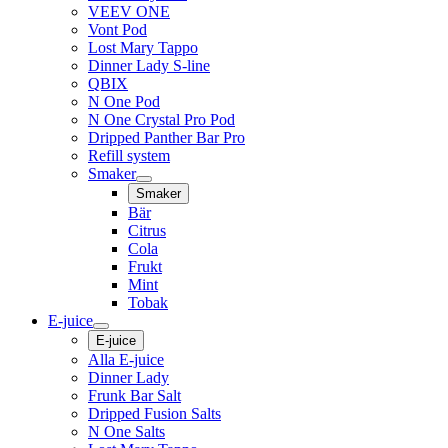
VEEV ONE
Vont Pod
Lost Mary Tappo
Dinner Lady S-line
QBIX
N One Pod
N One Crystal Pro Pod
Dripped Panther Bar Pro
Refill system
Smaker
Smaker
Bär
Citrus
Cola
Frukt
Mint
Tobak
E-juice
E-juice
Alla E-juice
Dinner Lady
Frunk Bar Salt
Dripped Fusion Salts
N One Salts