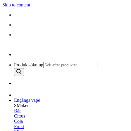
Skip to content
010-147 99 00 |
MÅN - FRE 08:30 - 19:30
FRI FRAKT PÅ ALLA KÖP
010-147 99 00 |
MÅN - FRE 08:30 - 17:00
Produktsökning
Engångs vape
SMaker
Bär
Citrus
Cola
Frukt