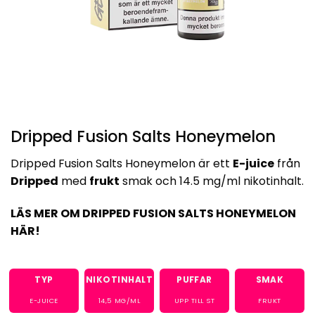
Dripped Fusion Salts Honeymelon
Dripped Fusion Salts Honeymelon är ett
E-juice
från
Dripped
med
frukt
smak och 14.5 mg/ml nikotinhalt.
LÄS MER OM DRIPPED FUSION SALTS HONEYMELON
HÄR!
TYP
NIKOTINHALT
PUFFAR
SMAK
E-JUICE
14,5
MG/ML
UPP TILL ST
FRUKT