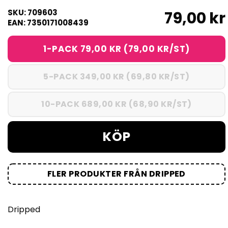
SKU: 709603
79,00 kr
EAN: 7350171008439
1-PACK 79,00 KR (79,00 KR/ST)
5-PACK 349,00 KR (69,80 KR/ST)
10-PACK 689,00 KR (68,90 KR/ST)
KÖP
FLER PRODUKTER FRÅN DRIPPED
Dripped