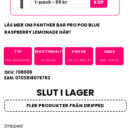
KÖP
LÄS MER OM PANTHER BAR PRO POD BLUE
RASPBERRY LEMONADE HÄR!
TYP
NIKOTINHALT
PUFFAR
SMAK
POD SMAKKAPSEL
20
MG/ML
UPP TILL
800
ST
BÄR
,
CITRUS
SKU: 708006
EAN: 0703818079793
SLUT I LAGER
FLER PRODUKTER FRÅN DRIPPED
Dripped