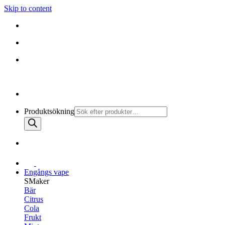
Skip to content
010-147 99 00 |
MÅN - FRE 08:30 - 19:30
FRI FRAKT PÅ ALLA KÖP
010-147 99 00 |
MÅN - FRE 08:30 - 17:00
Produktsökning
Engångs vape
SMaker
Bär
Citrus
Cola
Frukt