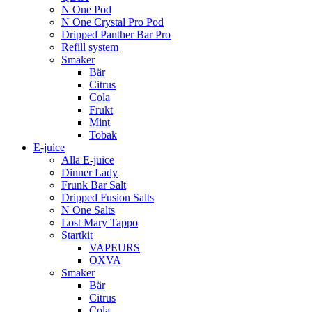
N One Pod
N One Crystal Pro Pod
Dripped Panther Bar Pro
Refill system
Smaker
Bär
Citrus
Cola
Frukt
Mint
Tobak
E-juice
Alla E-juice
Dinner Lady
Frunk Bar Salt
Dripped Fusion Salts
N One Salts
Lost Mary Tappo
Startkit
VAPEURS
OXVA
Smaker
Bär
Citrus
Cola