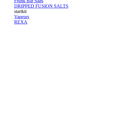
Frunk Bar Salts
DRIPPED FUSION SALTS
startkit
Vapeurs
REXA