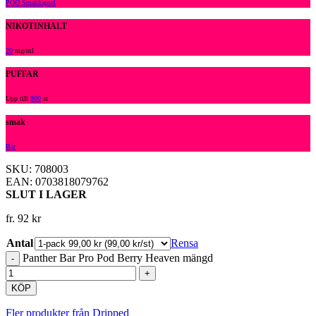
POD Smakkapsel
NIKOTINHALT
20
mg/ml
PUFFAR
Upp till
800
st
smak
Bär
SKU: 708003
EAN: 0703818079762
SLUT I LAGER
fr.
92
kr
Antal
Rensa
Panther Bar Pro Pod Berry Heaven mängd
KÖP
Fler produkter från Dripped