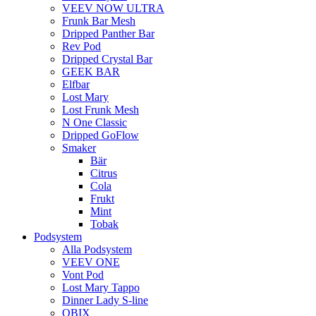
VEEV NOW ULTRA
Frunk Bar Mesh
Dripped Panther Bar
Rev Pod
Dripped Crystal Bar
GEEK BAR
Elfbar
Lost Mary
Lost Frunk Mesh
N One Classic
Dripped GoFlow
Smaker
Bär
Citrus
Cola
Frukt
Mint
Tobak
Podsystem
Alla Podsystem
VEEV ONE
Vont Pod
Lost Mary Tappo
Dinner Lady S-line
QBIX