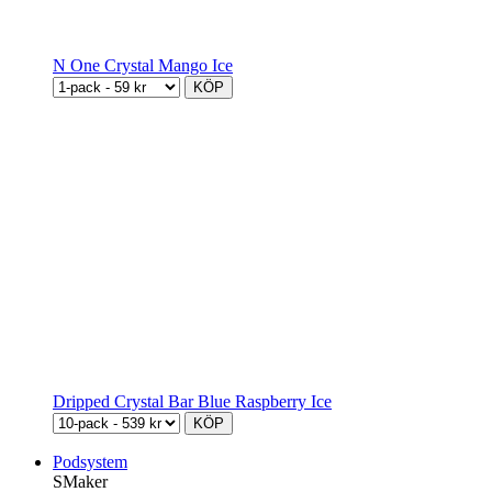
N One Crystal Mango Ice
KÖP
Dripped Crystal Bar Blue Raspberry Ice
KÖP
Podsystem
SMaker