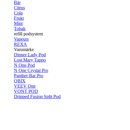
Bär
Citrus
Cola
Frukt
Mint
Tobak
refill podsystem
Vapeurs
REXA
Varumärke
Dinner Lady Pod
Lost Mary Tappo
N One Pod
N One Crystal Pro
Panther Bar Pro
QBIX
VEEV One
VONT POD
Dripped Fusion Split Pod