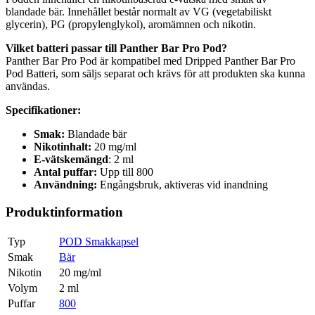
blandade bär. Innehållet består normalt av VG (vegetabiliskt
glycerin), PG (propylenglykol), aromämnen och nikotin.
Vilket batteri passar till Panther Bar Pro Pod?
Panther Bar Pro Pod är kompatibel med Dripped Panther Bar Pro
Pod Batteri, som säljs separat och krävs för att produkten ska kunna
användas.
Specifikationer:
Smak:
Blandade bär
Nikotinhalt:
20 mg/ml
E-vätskemängd
: 2 ml
Antal puffar:
Upp till 800
Användning:
Engångsbruk, aktiveras vid inandning
Produktinformation
Typ
POD Smakkapsel
Smak
Bär
Nikotin
20 mg/ml
Volym
2 ml
Puffar
800