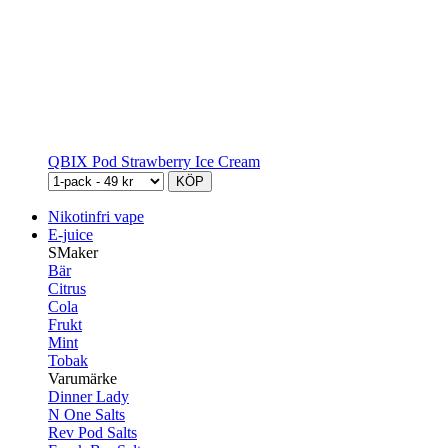
QBIX Pod Strawberry Ice Cream
KÖP
Nikotinfri vape
E-juice
SMaker
Bär
Citrus
Cola
Frukt
Mint
Tobak
Varumärke
Dinner Lady
N One Salts
Rev Pod Salts